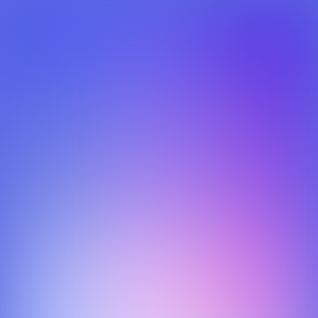
Livewords - Xpress
Vlak na de livegang van het nieuwe design was de Xpress-
tool aan de beurt, naast een verbeterde flow zijn er met
name werkzaamheden verricht onder de motorkap.
Hierdoor is het nu duidelijk inzichtelijk of de problemen bij
het NoProtocol gedeelte (frontend) liggen of bij het gedeelte
van de andere technische partij (backend).
December 2018