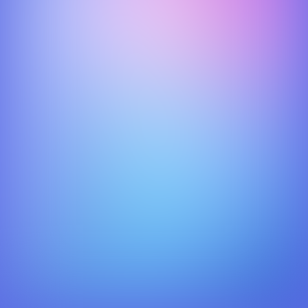
Vanuit een geotargeted Facebook banner kom je op deze
pagina, hier kun je vervolgens (via de Maps-app) een
looproute plannen naar de dichtstbijzijnde winkel waar
Fuzetea wordt verkocht.
Februari 2019