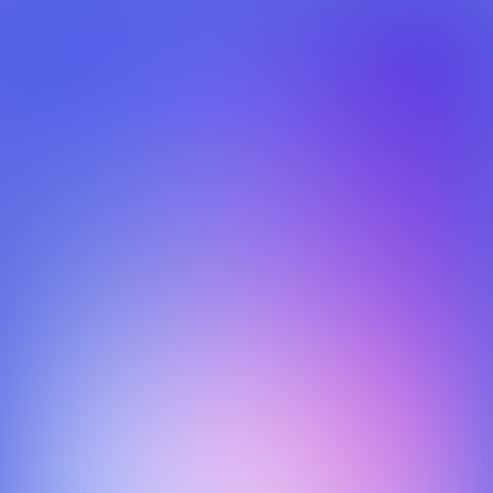
Sporteye Tagging
De Sporteye Portal is uitgebreid met "tagging". Dit is het
samenstellen van clips op basis van van video-fragmenten
van 5sec. Nadat je de fragmententen hebt geselecteerd kun
je deze clips exporteren als een mp4.
2017