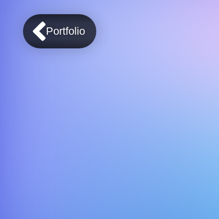
Portfolio
Een Quiz met video v