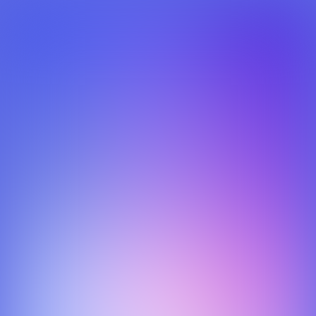
Philips - Brandcourse
Een quiz met vragen over de nieuwe visie van Philips:
"Innovation and You" in plaats van "Sense and Simplicity".
Mei 2014