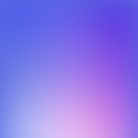
Livewords - Redesign
De Livewords website heeft een redesign gekregen, de
uitdaging was om op basis van de bestaande WordPress
content de pagina's een nieuwe look and feel te geven.
Dit project verliep voorspoedig en ik ben blij met het
resultaat. Het werkte ook prettig om grote delen van het
project op locatie te werken en zodoende ook direct met de
product-owner en design te kunnen overleggen.