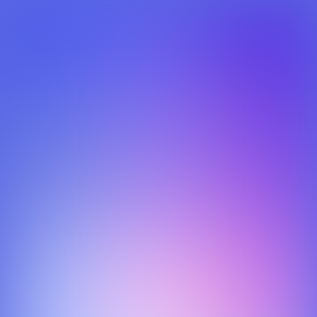
ANP Radar
Een tool waarmee bedrijven nieuws in diverse bronnen
kunnen zoeken, nieuwsbrieven kunnen samenstellen en
analyses kunnen maken. Ik was met name betrokken bij het
nieuwsbrief gedeelte.
Juli 2018