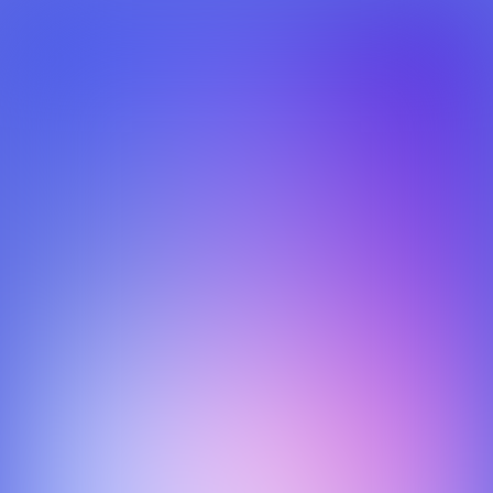
Affligem
Het redesign van
affligembeer.com
(onderdeel van
Heineken
). Dit project was het reskinnen van een bestaande
website. Deze was opgezet op basis van het
Muban
Framework
.
November 2019